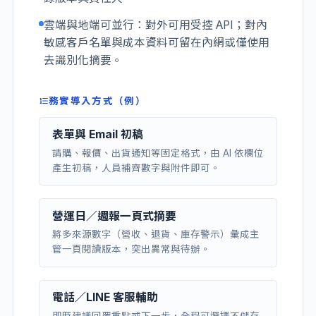
雲端與地端可並行：對外可用受控 API；對內
敏感客戶名單與成本資料可留在內網或僅使用
去識別化摘要。
務實導入方式（例）
表單與 Email 初稿
請購、報價、出貨通知等固定格式，由 AI 依欄位
產生初稿，人員補齊數字與附件即可。
營運日／週報一頁式摘要
將多來源數字（營收、退貨、庫存警示）彙成主
管一頁閱讀版本，突出異常與待辦。
電話／LINE 客服輔助
即時建議回覆重點或下一步，全程可選擇不儲存