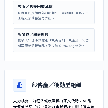
客服／售後回覆草稿
依客戶問題與內部料號規則，產出回信草稿，由
工程或業務審過再寄出。
與閘道／報表銜接
透過 API 或排程匯出「已去識別／已彙總」的資
料再餵給分析流程，避免敏感 raw tag 外洩。
一般傳產／後勤型組織
人力精實、流程依賴表單與口頭交代時，AI 最
大價值常是「減少重複打字與翻找」與「讓主管