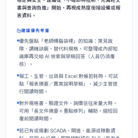
穩定與安全。建議從「不碰即時控制、先減輕文
書與查詢負擔」開始，再視成熟度銜接設備或報
表資料。
建議優先考量
優先盤點「老師傅腦袋裡」的知識：常見故
障、調機訣竅、替代料規格，可整理成內部知
識庫再交給 AI 檢索與草稿回答（人員仍須覆
核）。
報工、生管、出貨與 Excel 對帳若耗時，可試
點「報表摘要／異常說明草稿」，減少主管逐
行閱讀時間。
對外規格書、驗證文件、詢價信往來量大時，
可用「長文件摘要＋重點條列」輔助，縮短回
覆前閱讀時間。
若已有或規劃 SCADA、閘道、能源或稼動資