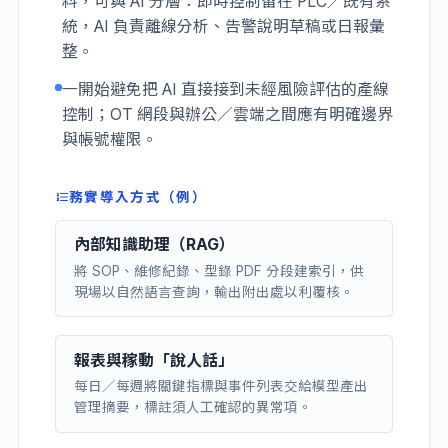
料，可與 AI 分層：即時控制留在 PLC／既有系
統，AI 負責離線分析、告警說明草稿或日報彙
整。
一開始避免把 AI 直接接到未經風險評估的產線
控制；OT 網段與辦公／雲端之間應有明確邊界
與帳號權限。
務實導入方式（例）
內部知識助理（RAG）
將 SOP、維修紀錄、型錄 PDF 分段建索引，供
現場以自然語言查詢，輸出附出處以利覆核。
報表與稼動「說人話」
每日／每週將關鍵指標與事件列表交給模型產出
管理摘要，標註須人工確認的異常項。