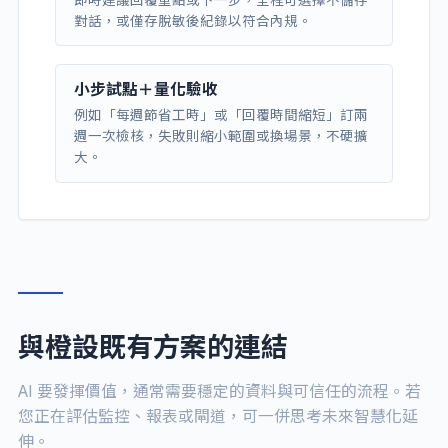
對話，或僅存脫敏後紀錄以符合內規。
小步試點＋量化驗收
例如「每週節省工時」或「回覆時間縮短」訂兩
週一次檢核，失敗則縮小範圍或換場景，不硬擴
大。
與橙設既有方案的連結
AI 要發揮價值，通常需要穩定的資料與可信任的流程。若
您正在評估監控、報表或閘道，可一併思考未來智慧化延
伸。