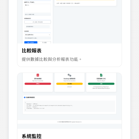
比較報表
提供數據比較與分析報表功能。
系統監控