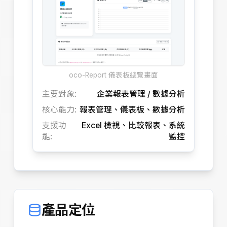
oco-Report 儀表板總覽畫面
主要對象:
企業報表管理 / 數據分析
核心能力:
報表管理、儀表板、數據分析
支援功
Excel 檢視、比較報表、系統
能:
監控
產品定位