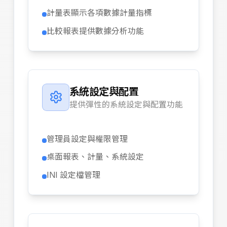
計量表顯示各項數據計量指標
比較報表提供數據分析功能
系統設定與配置
提供彈性的系統設定與配置功能
管理員設定與權限管理
桌面報表、計量、系統設定
INI 設定檔管理