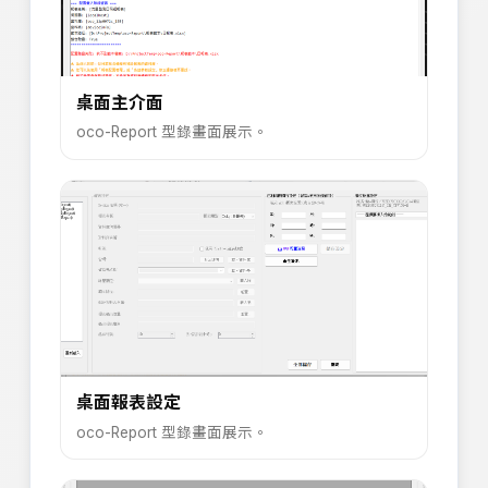
桌面主介面
oco-Report 型錄畫面展示。
桌面報表設定
oco-Report 型錄畫面展示。