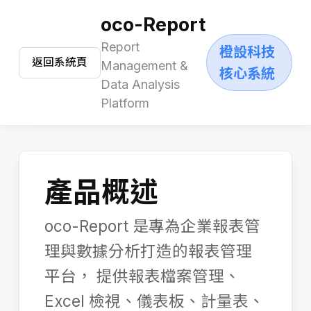
oco-Report
Report
橙設科技
返回系統頁
Management &
核心系統
Data Analysis
Platform
產品概述
oco-Report 是專為企業報表管
理與數據分析打造的報表管理
平台， 提供報表檔案管理、
Excel 檢視、儀表板、計量表、