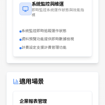
系統監控與維運
即時監控系統運作狀態與效能指
標
系統監控即時追蹤運作狀態
資料預覽功能提供即時數據檢視
計費設定支援計費管理功能
適用場景
企業報表管理