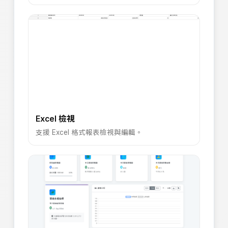
Excel 檢視
支援 Excel 格式報表檢視與編輯。