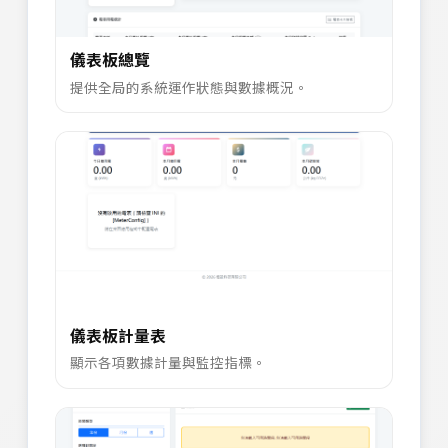
儀表板總覽
提供全局的系統運作狀態與數據概況。
儀表板計量表
顯示各項數據計量與監控指標。