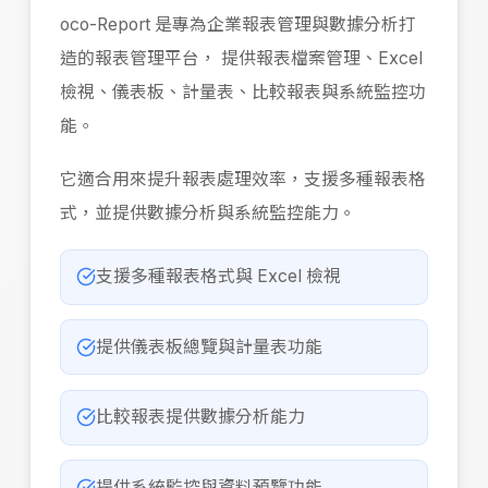
oco-Report 是專為企業報表管理與數據分析打
造的報表管理平台， 提供報表檔案管理、Excel
檢視、儀表板、計量表、比較報表與系統監控功
能。
它適合用來提升報表處理效率，支援多種報表格
式，並提供數據分析與系統監控能力。
支援多種報表格式與 Excel 檢視
提供儀表板總覽與計量表功能
比較報表提供數據分析能力
提供系統監控與資料預覽功能