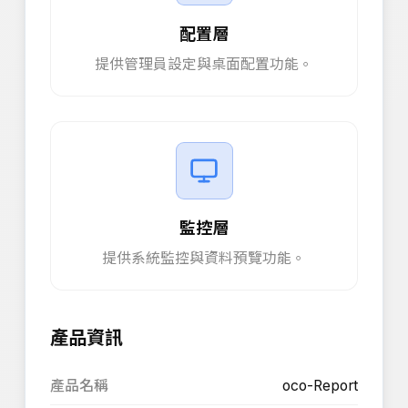
配置層
提供管理員設定與桌面配置功能。
監控層
提供系統監控與資料預覽功能。
產品資訊
產品名稱
oco-Report