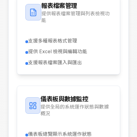
報表檔案管理
提供報表檔案管理與列表檢視功
能
支援多種報表格式管理
提供 Excel 檢視與編輯功能
支援報表檔案匯入與匯出
儀表板與數據監控
提供全局的系統運作狀態與數據
概況
儀表板總覽顯示系統運作狀態