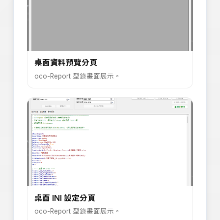
桌面資料預覽分頁
oco-Report 型錄畫面展示。
桌面 INI 設定分頁
oco-Report 型錄畫面展示。